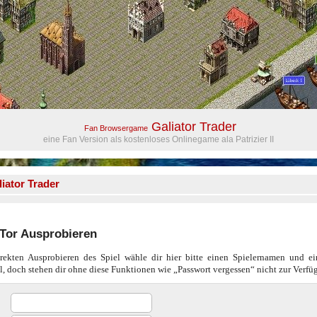
Galiator Trader
Fan Browsergame
eine Fan Version als kostenloses Onlinegame ala Patrizier II
iator Trader
aTor Ausprobieren
ekten Ausprobieren des Spiel wähle dir hier bitte einen Spielernamen und ei
l, doch stehen dir ohne diese Funktionen wie „Passwort vergessen“ nicht zur Verfü