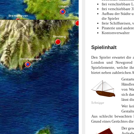
frei verschiebbare 
frei verschiebbare 
Aufbau der Städte 
die Spieler
freie Schiffsreisen,
Piraterie und andere
Kontorsverwalter
Spielinhalt
Den Spieler erwartet die
London und Nowgorod u
Spielelemente, welche ih
bietet neben zahlreichen 
Gestart
Händler
von War
sich da
lässt d
Schnigge
Wer kei
Gestalt
Aus schlecht bewachten 
Grund eines Gerüchtes die 
Der ges
Aufgabe