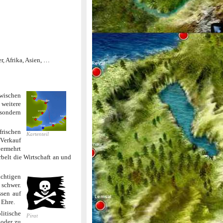
r, Afrika, Asien, …
zwischen
weitere
 sondern
frischen
Kartenteil
 Verkauf
vermehrt
belt die Wirtschaft an und
ichtigen
 schwer.
ssen auf
 Ehre.
litische
Pirat
 oder zu