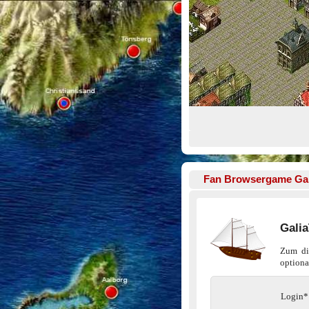
Fan Browsergame
Gal
Gali
Zum dir
optiona
Login*