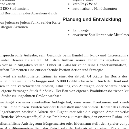
Landkarten
kein Pay2Win!
3D ISO Stadtansicht
automatische Handelsrouten
und Bestimmung des Aussehens durch
Planung und Entwicklung
 von jedem zu jedem Punkt auf der Karte
 illegale Aktionen
Landwege
erweiterte Spielkarten wie Mittelmee
 anspruchsvolle Aufgabe, sein Geschick beim Handel im Nord- und Ostseeraum 
nter Beweis zu stellen. Mit dem Aufbau seines Imperiums ergeben sich 
n vor neue Aufgaben stellen. Dabei ist GaliaTor keine reine Handelssimulation,
Aufbau-Elementen eine entsprechende Portion Action und Strategie.
et wird als ambitionierter Krämer in einer der aktuell 64 Städte. Im Besitz des 
s befinden sich eine Schnigge und 15.000 Goldstücke in bar. Durch den Kauf und
en in den verschiedenen Städten, Erfüllung von Aufträgen, oder Schatzsuchen 
s eigene Vermögen Stück für Stück. Der Bau von eigenen Produktionsbetrieben kur
ie Städte zu ungeahnten Größen wachsen.
ne Angst vor einer eventuellen Anklage hat, kann seiner Konkurrenz mit zwiel
en zu Leibe rücken. Piraten vor der Heimatstadt machen vielen Händler das Leben
Lagerhäusern wechseln Waren den Eigentümer oder die eigenen Arbeiter verla
Betriebe. Wer es schafft, all diese Probleme zu umschiffen, den erwarten Ruhm und
ellschaftliche Aufstieg zum Bürgermeister oder Eldermann stellt den Spieler vor po
n. Als Bürgermeister liegt das Entwickeln der Heimatstadt zu einem Piratennest