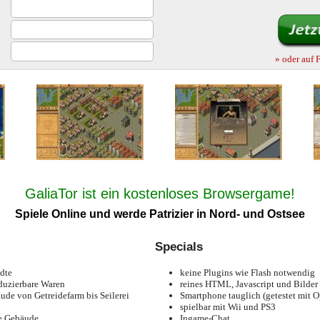
» oder auf 
GaliaTor ist ein kostenloses Browsergame!
Spiele Online und werde Patrizier in Nord- und Ostsee
Specials
dte
keine Plugins wie Flash notwendig
duzierbare Waren
reines HTML, Javascript und Bilder
de von Getreidefarm bis Seilerei
Smartphone tauglich (getestet mit 
spielbar mit Wii und PS3
he Gebäude
Ingame-Chat