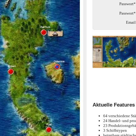
Passwort*
Passwort*
Email
Aktuelle Features
64 verschiedene Stä
24 Handel- und pro
23 Produktionsgebäu
3 Schiffstypen
betretbare städtisc