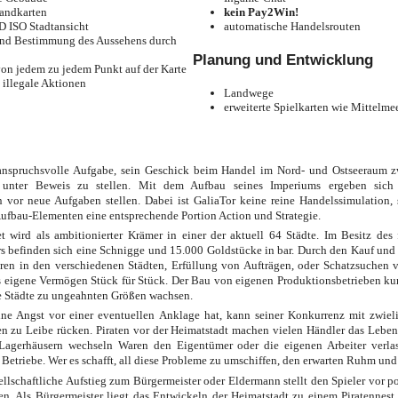
Landkarten
kein Pay2Win!
3D ISO Stadtansicht
automatische Handelsrouten
und Bestimmung des Aussehens durch
Planung und Entwicklung
 von jedem zu jedem Punkt auf der Karte
 illegale Aktionen
Landwege
erweiterte Spielkarten wie Mittelmee
 anspruchsvolle Aufgabe, sein Geschick beim Handel im Nord- und Ostseeraum 
nter Beweis zu stellen. Mit dem Aufbau seines Imperiums ergeben sich 
n vor neue Aufgaben stellen. Dabei ist GaliaTor keine reine Handelssimulation,
Aufbau-Elementen eine entsprechende Portion Action und Strategie.
et wird als ambitionierter Krämer in einer der aktuell 64 Städte. Im Besitz des 
s befinden sich eine Schnigge und 15.000 Goldstücke in bar. Durch den Kauf und
en in den verschiedenen Städten, Erfüllung von Aufträgen, oder Schatzsuchen 
s eigene Vermögen Stück für Stück. Der Bau von eigenen Produktionsbetrieben kur
ie Städte zu ungeahnten Größen wachsen.
ne Angst vor einer eventuellen Anklage hat, kann seiner Konkurrenz mit zwiel
en zu Leibe rücken. Piraten vor der Heimatstadt machen vielen Händler das Leben
Lagerhäusern wechseln Waren den Eigentümer oder die eigenen Arbeiter verla
Betriebe. Wer es schafft, all diese Probleme zu umschiffen, den erwarten Ruhm und
ellschaftliche Aufstieg zum Bürgermeister oder Eldermann stellt den Spieler vor po
n. Als Bürgermeister liegt das Entwickeln der Heimatstadt zu einem Piratennest