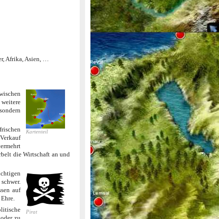
r, Afrika, Asien, …
zwischen
weitere
 sondern
frischen
Kartenteil
 Verkauf
vermehrt
belt die Wirtschaft an und
ichtigen
 schwer.
ssen auf
 Ehre.
litische
Pirat
 oder zu