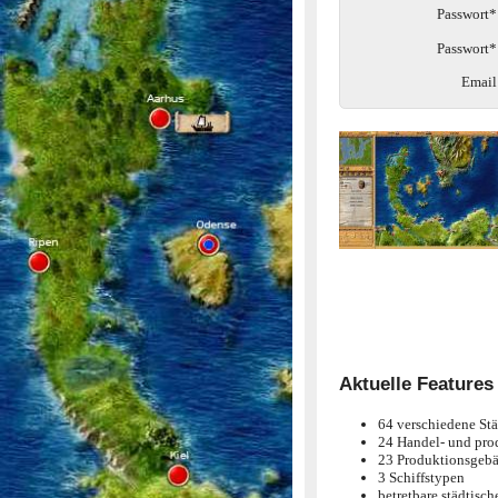
Passwort*
Passwort*
Email
Aktuelle Features
64 verschiedene Stä
24 Handel- und pro
23 Produktionsgebäu
3 Schiffstypen
betretbare städtisc