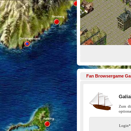
Fan Browsergame
Gal
Gali
Zum dir
optiona
Login*