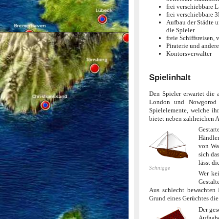
frei verschiebbare 
frei verschiebbare 
Aufbau der Städte 
die Spieler
freie Schiffsreisen,
Piraterie und andere
Kontorsverwalter
Spielinhalt
Den Spieler erwartet die
London und Nowgorod u
Spielelemente, welche ih
bietet neben zahlreichen 
Gestart
Händler
von War
sich da
lässt d
Schnigge
Wer kei
Gestalt
Aus schlecht bewachten 
Grund eines Gerüchtes die 
Der ges
Aufgabe