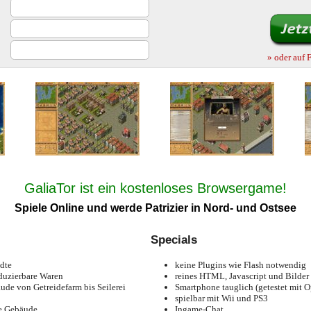
» oder auf 
GaliaTor ist ein kostenloses Browsergame!
Spiele Online und werde Patrizier in Nord- und Ostsee
Specials
dte
keine Plugins wie Flash notwendig
duzierbare Waren
reines HTML, Javascript und Bilder
de von Getreidefarm bis Seilerei
Smartphone tauglich (getestet mit 
spielbar mit Wii und PS3
he Gebäude
Ingame-Chat