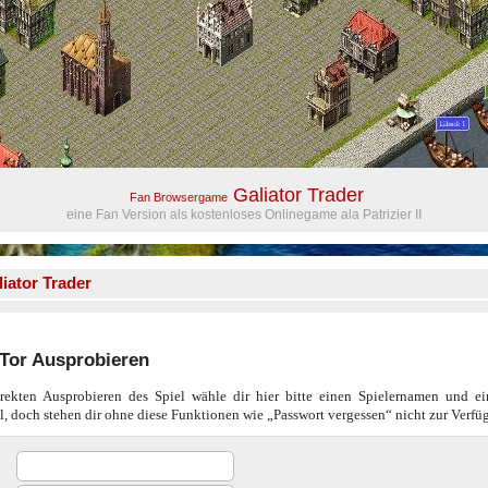
Galiator Trader
Fan Browsergame
eine Fan Version als kostenloses Onlinegame ala Patrizier II
iator Trader
aTor Ausprobieren
ekten Ausprobieren des Spiel wähle dir hier bitte einen Spielernamen und ei
l, doch stehen dir ohne diese Funktionen wie „Passwort vergessen“ nicht zur Verfü