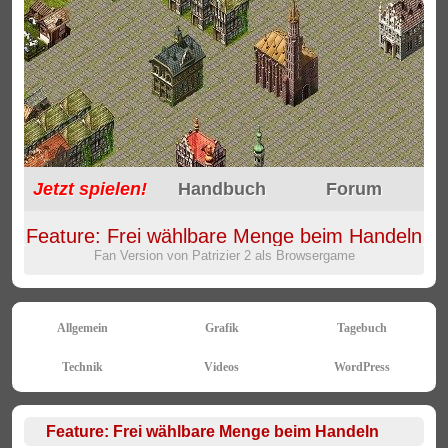
Jetzt
spielen!
Handbuch
Forum
Feature: Frei wählbare Menge beim Handeln
Fan Version von Patrizier 2 als Browsergame
Allgemein
Grafik
Tagebuch
Technik
Videos
WordPress
Feature: Frei wählbare Menge beim Handeln