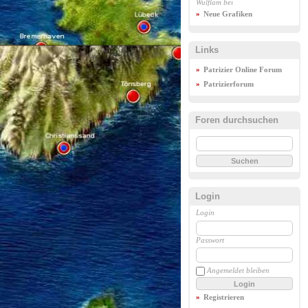
Wulflam
bei
Neue Grafiken
Links
Patrizier Online Forum
Patrizierforum
Foren durchsuchen
Login
Login
Passwort
Angemeldet bleiben
Login
Registrieren