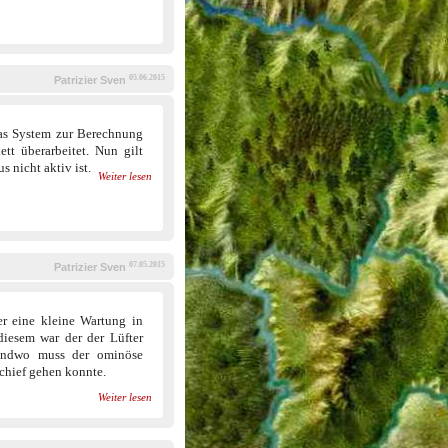
05.06.2015
Patrizier Sven
as System zur Berechnung
t überarbeitet. Nun gilt
s nicht aktiv ist.
Weiter lesen
07.05.2015
Patrizier Sven
r eine kleine Wartung in
diesem war der der Lüfter
gendwo muss der ominöse
schief gehen konnte.
Weiter lesen