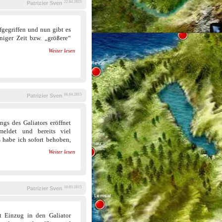
22.04.2015
Patrizier Sven
gegriffen und nun gibt es
niger Zeit bzw. „größere“
Weiter lesen
06.04.2015
Patrizier Sven
ngs des Galiators eröffnet
meldet und bereits viel
habe ich sofort behoben,
Weiter lesen
10.03.2015
Patrizier Sven
at Einzug in den Galiator