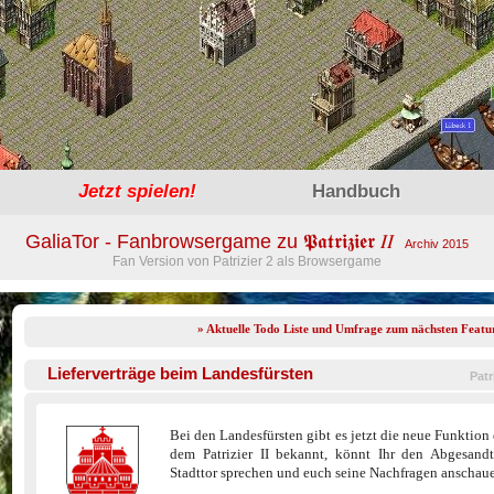
Jetzt
spielen!
Handbuch
GaliaTor - Fanbrowsergame zu 𝕻𝖆𝖙𝖗𝖎𝖟𝖎𝖊𝖗 𝐼𝐼
Archiv 2015
Fan Version von Patrizier 2 als Browsergame
» Aktuelle Todo Liste und Umfrage zum nächsten Featu
Lieferverträge beim Landesfürsten
Patr
Bei den Landesfürsten gibt es jetzt die neue Funktion 
dem Patrizier II bekannt, könnt Ihr den Abgesand
Stadttor sprechen und euch seine Nachfragen anschau