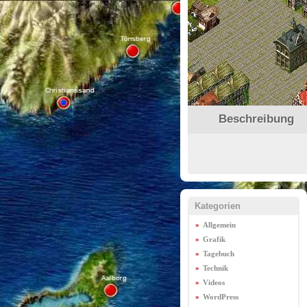
Beschreibung
Kategorien
Allgemein
Grafik
Tagebuch
Technik
Videos
WordPress