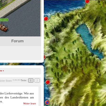
Forum
re «
Seite:
25.08.2015
1
2
izier Sven
der Lieferverträge. Wie aus
ten des Landesfürsten am
en.
Weiter lesen