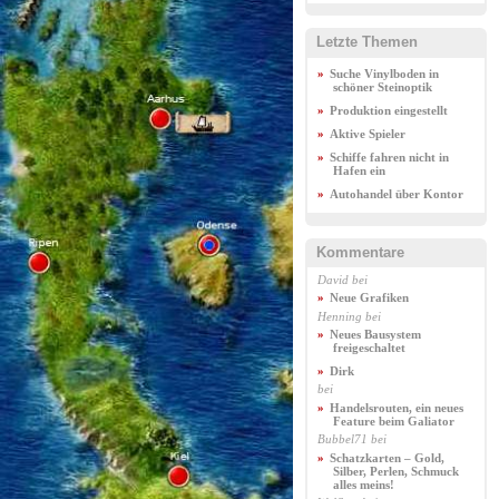
Letzte Themen
Suche Vinylboden in
schöner Steinoptik
Produktion eingestellt
Aktive Spieler
Schiffe fahren nicht in
Hafen ein
Autohandel über Kontor
Kommentare
David
bei
Neue Grafiken
Henning
bei
Neues Bausystem
freigeschaltet
Dirk
bei
Handelsrouten, ein neues
Feature beim Galiator
Bubbel71
bei
Schatzkarten – Gold,
Silber, Perlen, Schmuck
alles meins!