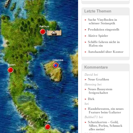
Letzte Themen
Suche Vinylboden in
schöner Steinoptik
Produktion eingestellt
Aktive Spieler
Schiffe fahren nicht in
Hafen ein
Autohandel über Kontor
Kommentare
David
bei
Neue Grafiken
Henning
bei
Neues Bausystem
freigeschaltet
Dirk
bei
Handelsrouten, ein neues
Feature beim Galiator
Bubbel71
bei
Schatzkarten – Gold,
Silber, Perlen, Schmuck
alles meins!