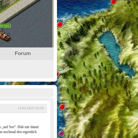
Forum
14.04.2019 20:38
s „auf See“. Hab mir damit
nn nochmal den eigentlich