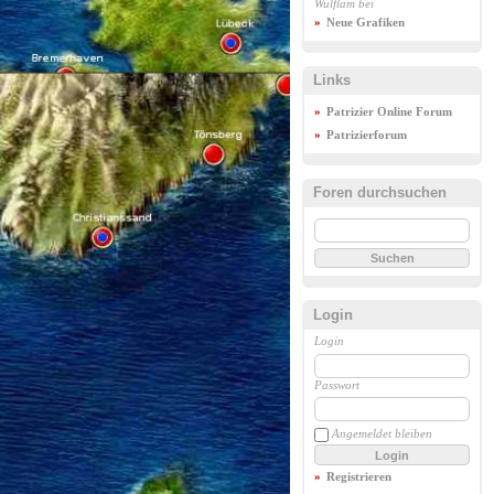
Wulflam
bei
Neue Grafiken
Links
Patrizier Online Forum
Patrizierforum
Foren durchsuchen
Login
Login
Passwort
Angemeldet bleiben
Login
Registrieren