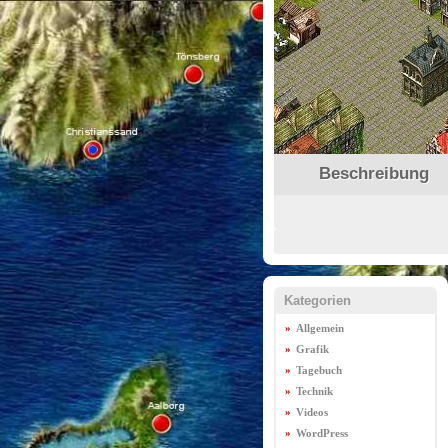
Beschreibung
Kategorien
Allgemein
Grafik
Tagebuch
Technik
Videos
WordPress