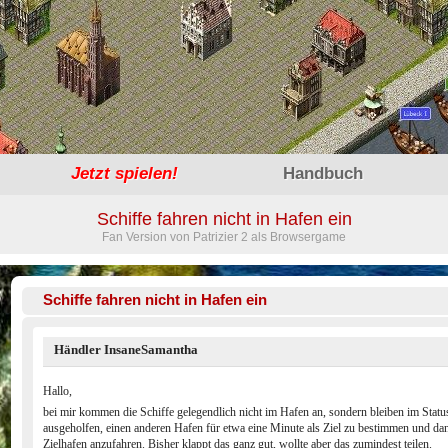
Jetzt
spielen!
Handbuch
Schiffe fahren nicht in Hafen ein
Fan Version von Patrizier 2 als Browsergame
Schiffe fahren nicht in Hafen ein
Händler InsaneSamantha
Hallo,
bei mir kommen die Schiffe gelegendlich nicht im Hafen an, sondern bleiben im Statu
ausgeholfen, einen anderen Hafen für etwa eine Minute als Ziel zu bestimmen und da
Zielhafen anzufahren. Bisher klappt das ganz gut, wollte aber das zumindest teilen.