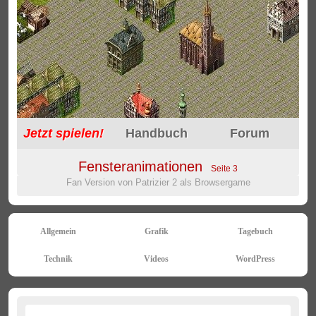
Jetzt
spielen!
Handbuch
Forum
Fensteranimationen
Seite 3
Fan Version von Patrizier 2 als Browsergame
Allgemein
Grafik
Tagebuch
Technik
Videos
WordPress