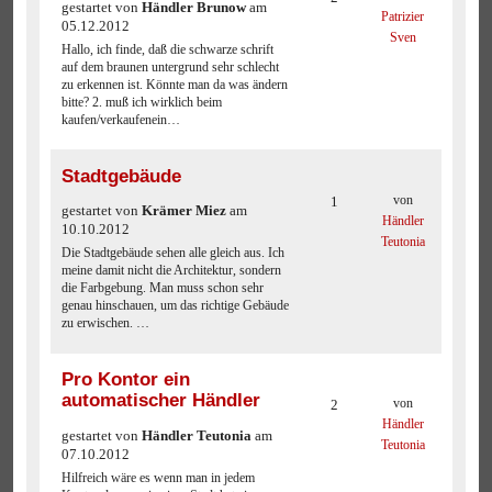
gestartet von
Händler Brunow
am
Patrizier
05.12.2012
Sven
Hallo, ich finde, daß die schwarze schrift
auf dem braunen untergrund sehr schlecht
zu erkennen ist. Könnte man da was ändern
bitte? 2. muß ich wirklich beim
kaufen/verkaufenein…
Stadtgebäude
von
1
gestartet von
Krämer Miez
am
Händler
10.10.2012
Teutonia
Die Stadtgebäude sehen alle gleich aus. Ich
meine damit nicht die Architektur, sondern
die Farbgebung. Man muss schon sehr
genau hinschauen, um das richtige Gebäude
zu erwischen. …
Pro Kontor ein
automatischer Händler
von
2
Händler
gestartet von
Händler Teutonia
am
Teutonia
07.10.2012
Hilfreich wäre es wenn man in jedem