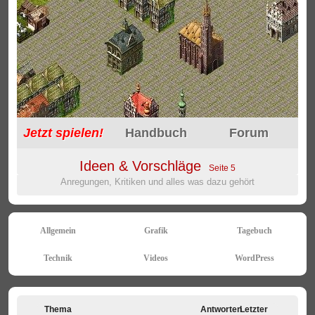
Jetzt
spielen!
Handbuch
Forum
Ideen & Vorschläge
Seite 5
Anregungen, Kritiken und alles was dazu gehört
Allgemein
Grafik
Tagebuch
Technik
Videos
WordPress
Thema
Antworten
Letzter